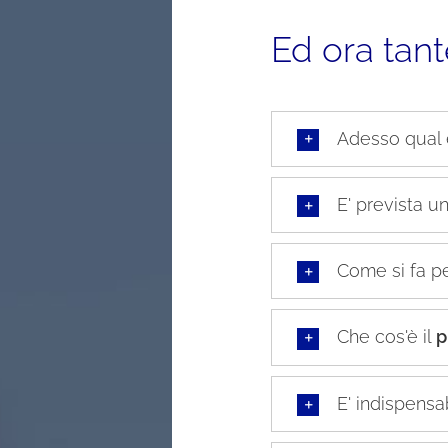
Ed ora ta
Adesso qual 
E' prevista u
Come si fa pe
Che cos'è il
p
E' indispensa