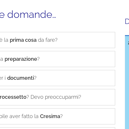
nte domande…
D
è la
prima cosa
da fare?
na
preparazione
?
r i
documenti
?
rocessetto
? Devo preoccuparmi?
bile aver fatto la
Cresima
?