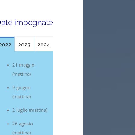
ate impegnate
2022
2023
2024
21 maggio
(mattina)
9 giugno
(mattina)
2 luglio (mattina)
26 agosto
(mattina)