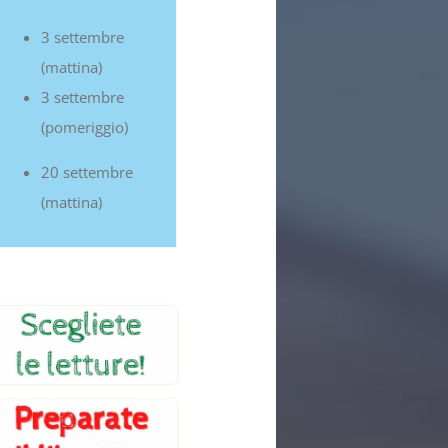
3 settembre
(mattina)
3 settembre
(pomeriggio)
20 settembre
(mattina)