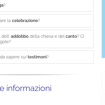
ga
?
are la
celebrazione
?
 dell'
addobbo
della chiesa e del
canto
? Ci
egole?
 da sapere sui
testimoni
?
re informazioni