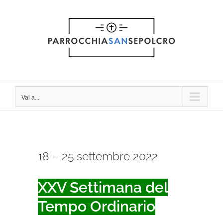
Salta
al
contenuto
Vai a...
18 – 25 settembre 2022
XXV Settimana del
Tempo Ordinario