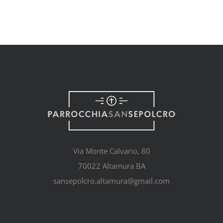
Via Monte Calvario, 80
70022 Altamura BA
sansepolcro.altamura@gmail.com