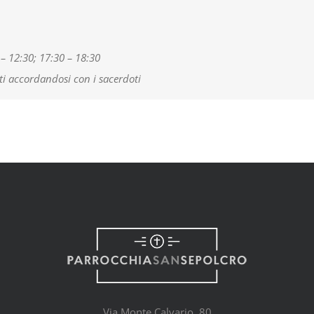
 – 12:30; 17:30 – 18:30
ti accordandosi con i sacerdoti
Via Monte Calvario, 80