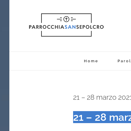
Salta
al
contenuto
Home
Parol
21 – 28 marzo 202
21 – 28 mar