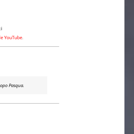
ti
ale YouTube
.
dopo Pasqua.