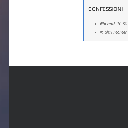
CONFESSIONI
:
Giovedì
: 10:30
In altri momen