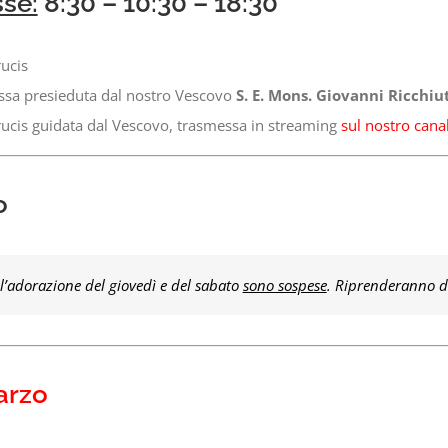
sse:
8:30 – 10:30 – 18:30
ucis
ssa presieduta dal nostro Vescovo
S. E. Mons. Giovanni Ricchiu
rucis guidata dal Vescovo, trasmessa in streaming
sul nostro can
o
l’adorazione del giovedì e del sabato
sono sospese
. Riprenderanno 
arzo