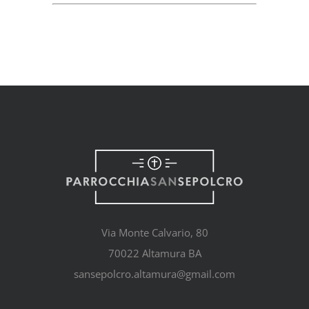
Via Monte Calvario, 80
70022 Altamura BA
sansepolcro.altamura@gmail.com