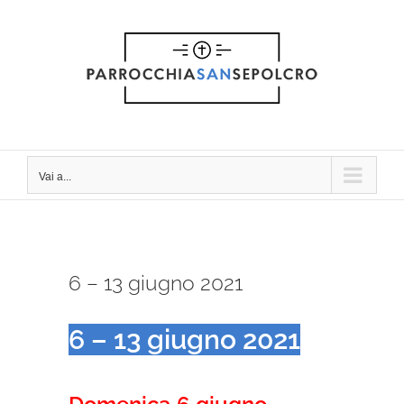
Salta
al
contenuto
Vai a...
6 – 13 giugno 2021
6 – 13 giugno 2021