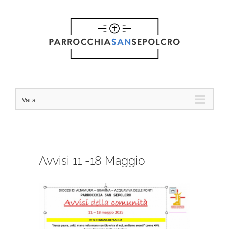
Salta
al
contenuto
Vai a...
Avvisi 11 -18 Maggio