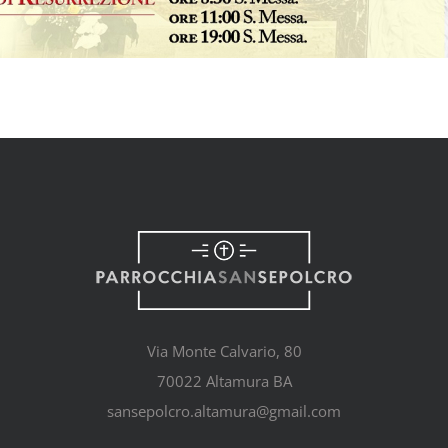
Via Monte Calvario, 80
70022 Altamura BA
sansepolcro.altamura@gmail.com