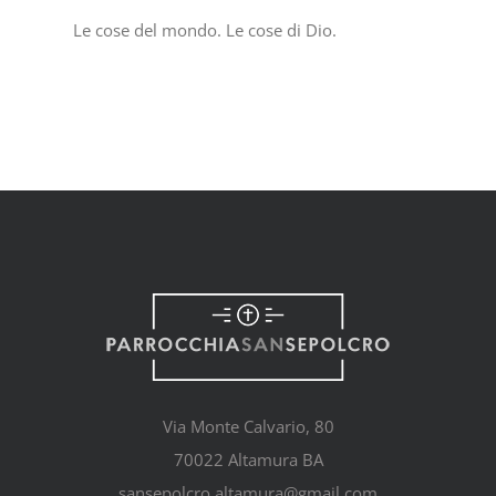
Le cose del mondo. Le cose di Dio.
Via Monte Calvario, 80
70022 Altamura BA
sansepolcro.altamura@gmail.com